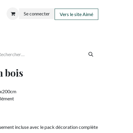
Se connecter
Vers le site Aimé
n bois
60x200cm
plément
quement incluse avec le pack décoration complète