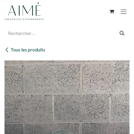
Se rendre au contenu
Tous les produits